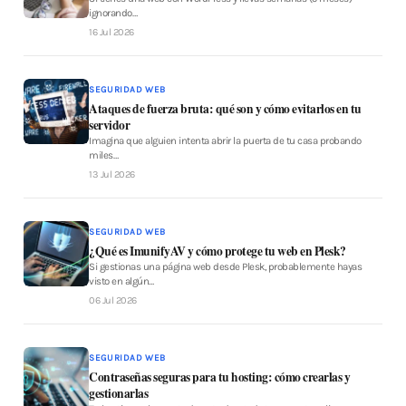
ignorando…
16 Jul 2026
SEGURIDAD WEB
Ataques de fuerza bruta: qué son y cómo evitarlos en tu
servidor
Imagina que alguien intenta abrir la puerta de tu casa probando
miles…
13 Jul 2026
SEGURIDAD WEB
¿Qué es ImunifyAV y cómo protege tu web en Plesk?
Si gestionas una página web desde Plesk, probablemente hayas
visto en algún…
06 Jul 2026
SEGURIDAD WEB
Contraseñas seguras para tu hosting: cómo crearlas y
gestionarlas