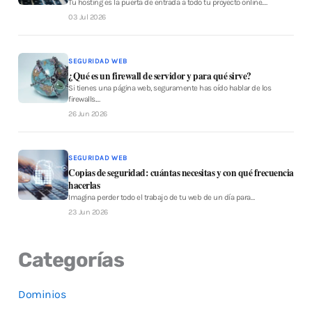
Tu hosting es la puerta de entrada a todo tu proyecto online.…
03 Jul 2026
SEGURIDAD WEB
¿Qué es un firewall de servidor y para qué sirve?
Si tienes una página web, seguramente has oído hablar de los
firewalls.…
26 Jun 2026
SEGURIDAD WEB
Copias de seguridad: cuántas necesitas y con qué frecuencia
hacerlas
Imagina perder todo el trabajo de tu web de un día para…
23 Jun 2026
Categorías
Dominios