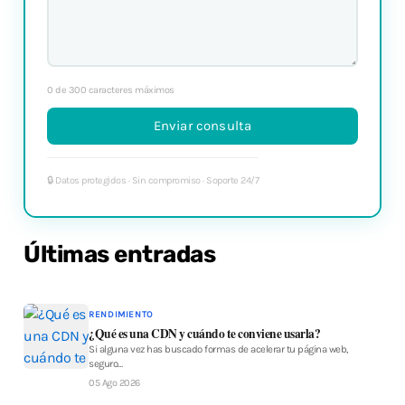
ó
n
i
c
o
0 de 300 caracteres máximos
Últimas entradas
RENDIMIENTO
¿Qué es una CDN y cuándo te conviene usarla?
Si alguna vez has buscado formas de acelerar tu página web,
seguro…
05 Ago 2026