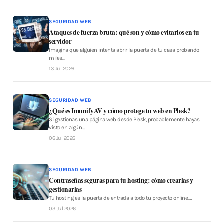
SEGURIDAD WEB
Ataques de fuerza bruta: qué son y cómo evitarlos en tu
servidor
Imagina que alguien intenta abrir la puerta de tu casa probando
miles…
13 Jul 2026
SEGURIDAD WEB
¿Qué es ImunifyAV y cómo protege tu web en Plesk?
Si gestionas una página web desde Plesk, probablemente hayas
visto en algún…
06 Jul 2026
SEGURIDAD WEB
Contraseñas seguras para tu hosting: cómo crearlas y
gestionarlas
Tu hosting es la puerta de entrada a todo tu proyecto online.…
03 Jul 2026