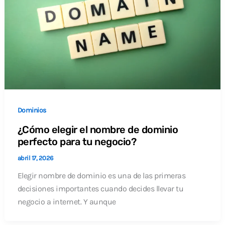
Dominios
¿Cómo elegir el nombre de dominio
perfecto para tu negocio?
abril 17, 2026
Elegir nombre de dominio es una de las primeras
decisiones importantes cuando decides llevar tu
negocio a internet. Y aunque