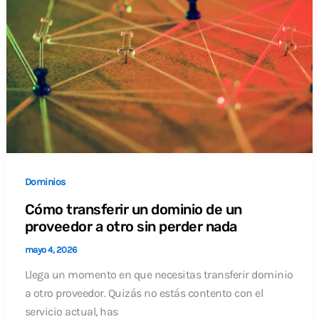
Dominios
Cómo transferir un dominio de un
proveedor a otro sin perder nada
mayo 4, 2026
Llega un momento en que necesitas transferir dominio
a otro proveedor. Quizás no estás contento con el
servicio actual, has