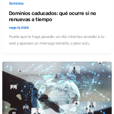
Dominios
Dominios caducados: qué ocurre si no
renuevas a tiempo
mayo 14, 2026
Puede que te haya pasado: un día intentas acceder a tu
web y aparece un mensaje extraño, o peor aún,