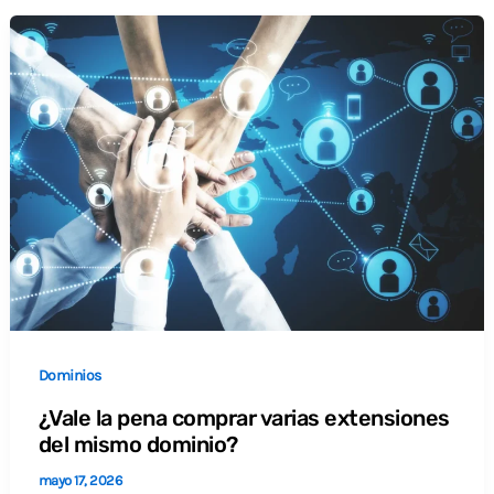
Dominios
¿Vale la pena comprar varias extensiones
del mismo dominio?
mayo 17, 2026