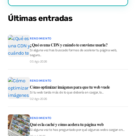
Últimas entradas
RENDIMIENTO
¿Qué es una CDN y cuándo te conviene usarla?
Si alguna vez has buscado formas de acelerar tu página web,
seguro…
05 Ago 2026
RENDIMIENTO
Cómo optimizar imágenes para que tu web vuele
Si tu web tarda más de lo que debería en cargar, lo…
02 Ago 2026
RENDIMIENTO
Qué es la caché y cómo acelera tu página web
Si alguna vez te has preguntado por qué algunas webs cargan en…