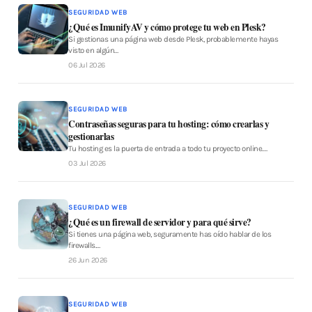
SEGURIDAD WEB
¿Qué es ImunifyAV y cómo protege tu web en Plesk?
Si gestionas una página web desde Plesk, probablemente hayas
visto en algún…
06 Jul 2026
SEGURIDAD WEB
Contraseñas seguras para tu hosting: cómo crearlas y
gestionarlas
Tu hosting es la puerta de entrada a todo tu proyecto online.…
03 Jul 2026
SEGURIDAD WEB
¿Qué es un firewall de servidor y para qué sirve?
Si tienes una página web, seguramente has oído hablar de los
firewalls.…
26 Jun 2026
SEGURIDAD WEB