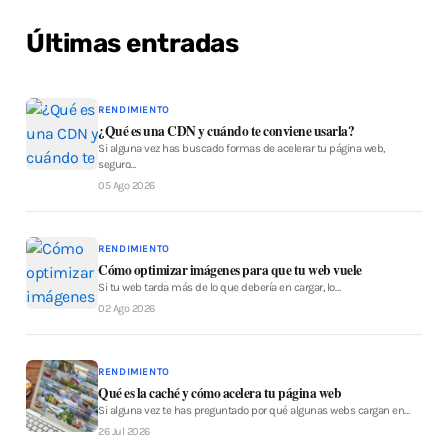
Últimas entradas
RENDIMIENTO
¿Qué es una CDN y cuándo te conviene usarla?
Si alguna vez has buscado formas de acelerar tu página web,
seguro…
05 Ago 2026
RENDIMIENTO
Cómo optimizar imágenes para que tu web vuele
Si tu web tarda más de lo que debería en cargar, lo…
02 Ago 2026
RENDIMIENTO
Qué es la caché y cómo acelera tu página web
Si alguna vez te has preguntado por qué algunas webs cargan en…
26 Jul 2026