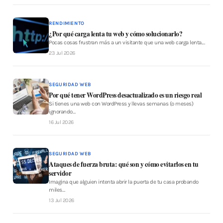
RENDIMIENTO
¿Por qué carga lenta tu web y cómo solucionarlo?
Pocas cosas frustran más a un visitante que una web carga lenta.…
23 Jul 2026
SEGURIDAD WEB
Por qué tener WordPress desactualizado es un riesgo real
Si tienes una web con WordPress y llevas semanas (o meses)
ignorando…
16 Jul 2026
SEGURIDAD WEB
Ataques de fuerza bruta: qué son y cómo evitarlos en tu
servidor
Imagina que alguien intenta abrir la puerta de tu casa probando
miles…
13 Jul 2026